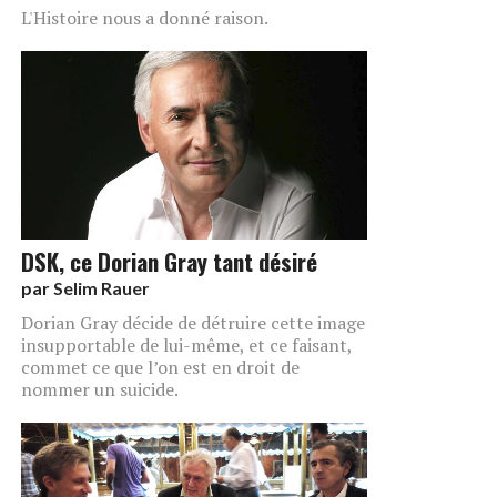
L'Histoire nous a donné raison.
DSK, ce Dorian Gray tant désiré
par
Selim Rauer
Dorian Gray décide de détruire cette image
insupportable de lui-même, et ce faisant,
commet ce que l’on est en droit de
nommer un suicide.