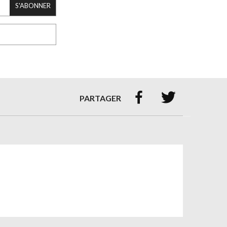
S'ABONNER


PARTAGER