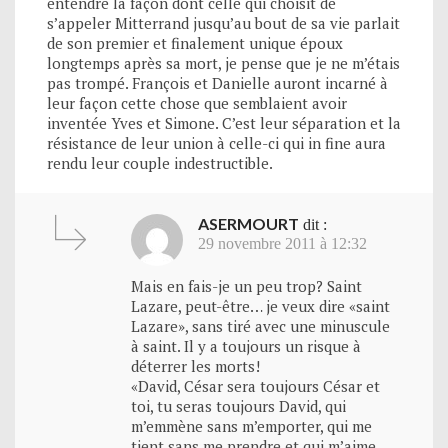
entendre la façon dont celle qui choisit de
s’appeler Mitterrand jusqu’au bout de sa vie parlait
de son premier et finalement unique époux
longtemps après sa mort, je pense que je ne m’étais
pas trompé. François et Danielle auront incarné à
leur façon cette chose que semblaient avoir
inventée Yves et Simone. C’est leur séparation et la
résistance de leur union à celle-ci qui in fine aura
rendu leur couple indestructible.
ASERMOURT
dit :
29 novembre 2011 à 12:32
Mais en fais-je un peu trop? Saint
Lazare, peut-être… je veux dire «saint
Lazare», sans tiré avec une minuscule
à saint. Il y a toujours un risque à
déterrer les morts!
«David, César sera toujours César et
toi, tu seras toujours David, qui
m’emmène sans m’emporter, qui me
tient sans me prendre et qui m’aime