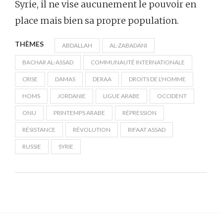
Syrie, il ne vise aucunement le pouvoir en
place mais bien sa propre population.
THÈMES
ABDALLAH
AL-ZABADANI
BACHAR AL-ASSAD
COMMUNAUTÉ INTERNATIONALE
CRISE
DAMAS
DERAA
DROITS DE L'HOMME
HOMS
JORDANIE
LIGUE ARABE
OCCIDENT
ONU
PRINTEMPS ARABE
RÉPRESSION
RÉSISTANCE
RÉVOLUTION
RIFAAT ASSAD
RUSSIE
SYRIE