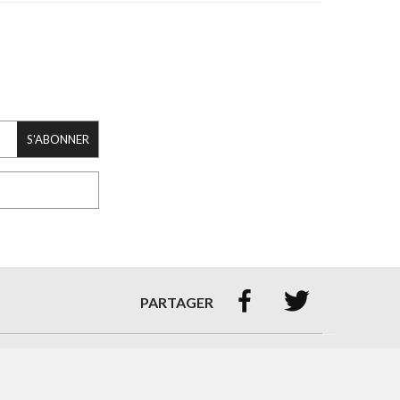
S'ABONNER


PARTAGER