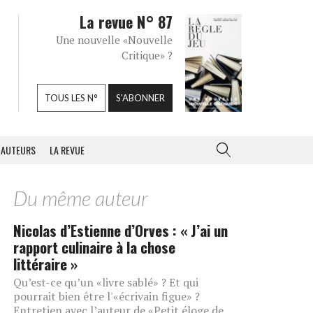
La revue N° 87
Une nouvelle «Nouvelle
Critique» ?
TOUS LES N°
S'ABONNER
AUTEURS
LA REVUE
Du même auteur
Nicolas d’Estienne d’Orves : « J’ai un
rapport culinaire à la chose
littéraire »
Qu’est-ce qu’un «livre sablé» ? Et qui
pourrait bien être l'«écrivain figue» ?
Entretien avec l’auteur de «Petit éloge de