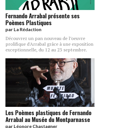
Fernando Arrabal présente ses
Poèmes Plastiques
par
La Rédaction
Découvrez un pan nouveau de l’oeuvre
prolifique d'Arrabal grâce à une exposition
exceptionnelle, du 12 au 23 septembre.
Les Poèmes plastiques de Fernando
Arrabal au Musée du Montparnasse
par
Léonore Chastagner