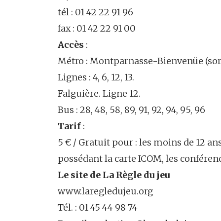
tél : 01 42 22 91 96
fax : 01 42 22 91 00
Accès
:
Métro : Montparnasse-Bienvenüe (sort
Lignes : 4, 6, 12, 13.
Falguière. Ligne 12.
Bus : 28, 48, 58, 89, 91, 92, 94, 95, 96
Tarif
:
5 € / Gratuit pour : les moins de 12 an
possédant la carte ICOM, les conféren
Le site de La Règle du jeu
www.laregledujeu.org
Tél. : 01 45 44 98 74