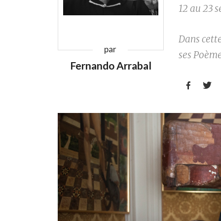
12 au 23 
Dans cette
par
ses Poème
Fernando Arrabal

