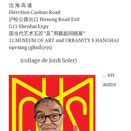
沈 海 高 速
Direction Caobao Road
沪松公路出口 Husong Road Exit
G15 Shenhai Expy
国当代艺术五匠”及“周颖超回顾展”
11.MUSEUM OF ART and URBANITY S HANGHAI
opening (glissÈ(e)s)
(collage de Jordi Soler)
… un
autre