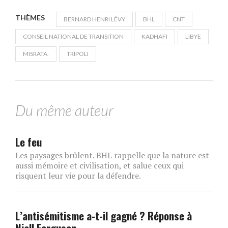
THÈMES
BERNARD HENRI LÉVY
BHL
CNT
CONSEIL NATIONAL DE TRANSITION
KADHAFI
LIBYE
MISRATA.
TRIPOLI
Du même auteur
Le feu
Les paysages brûlent. BHL rappelle que la nature est
aussi mémoire et civilisation, et salue ceux qui
risquent leur vie pour la défendre.
L’antisémitisme a-t-il gagné ? Réponse à
Niall Ferguson