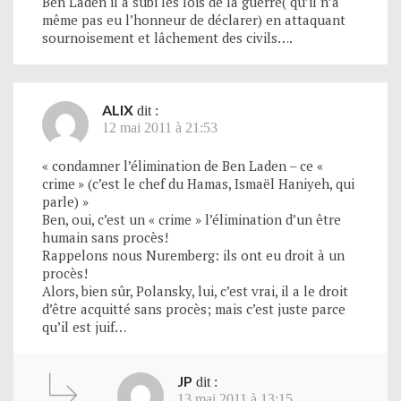
Ben Laden il a subi les lois de la guerre( qu’il n’a
même pas eu l’honneur de déclarer) en attaquant
sournoisement et lâchement des civils….
ALIX
dit :
12 mai 2011 à 21:53
« condamner l’élimination de Ben Laden – ce «
crime » (c’est le chef du Hamas, Ismaël Haniyeh, qui
parle) »
Ben, oui, c’est un « crime » l’élimination d’un être
humain sans procès!
Rappelons nous Nuremberg: ils ont eu droit à un
procès!
Alors, bien sûr, Polansky, lui, c’est vrai, il a le droit
d’être acquitté sans procès; mais c’est juste parce
qu’il est juif…
JP
dit :
13 mai 2011 à 13:15