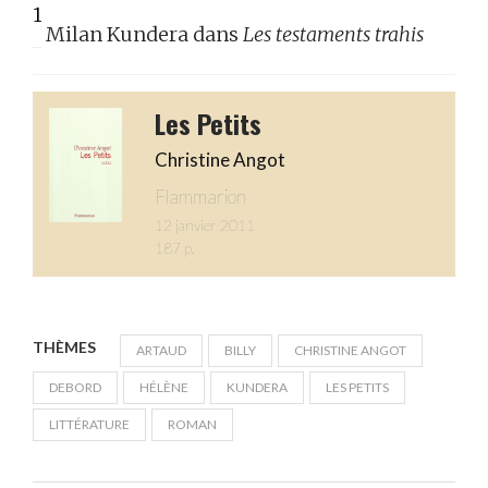
1
Milan Kundera dans
Les testaments trahis
Les Petits
Christine Angot
Flammarion
12 janvier 2011
187 p.
THÈMES
ARTAUD
BILLY
CHRISTINE ANGOT
DEBORD
HÉLÈNE
KUNDERA
LES PETITS
LITTÉRATURE
ROMAN