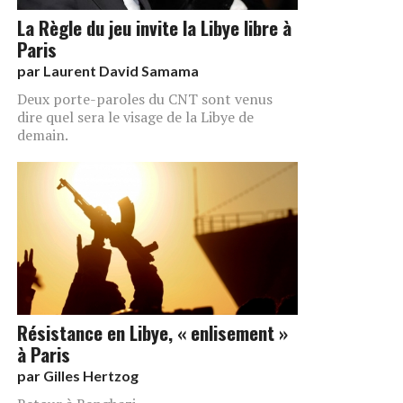
La Règle du jeu invite la Libye libre à
Paris
par
Laurent David Samama
Deux porte-paroles du CNT sont venus
dire quel sera le visage de la Libye de
demain.
Résistance en Libye, « enlisement »
à Paris
par
Gilles Hertzog