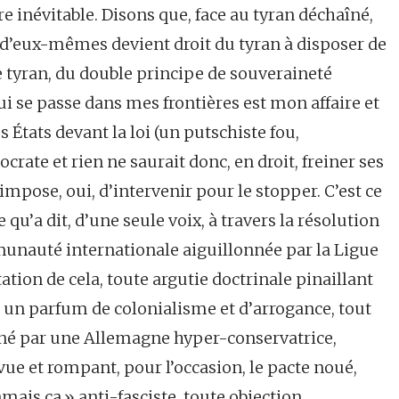
re inévitable. Disons que, face au tyran déchaîné,
 d’eux-mêmes devient droit du tyran à disposer de
le tyran, du double principe de souveraineté
qui se passe dans mes frontières est mon affaire et
 États devant la loi (un putschiste fou,
rate et rien ne saurait donc, en droit, freiner ses
impose, oui, d’intervenir pour le stopper. C’est ce
e qu’a dit, d’une seule voix, à travers la résolution
munauté internationale aiguillonnée par la Ligue
tation de cela, toute argutie doctrinale pinaillant
ce, un parfum de colonialisme et d’arrogance, tout
ôné par une Allemagne hyper-conservatrice,
vue et rompant, pour l’occasion, le pacte noué,
mais ça » anti-fasciste, toute objection