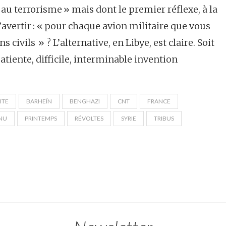
é au terrorisme » mais dont le premier réflexe, à la
d’avertir : « pour chaque avion militaire que vous
 civils » ? L’alternative, en Libye, est claire. Soit
atiente, difficile, interminable invention
ITE
BARHEÏN
BENGHAZI
CNT
FRANCE
NU
PRINTEMPS
RÉVOLTES
SYRIE
TRIBUS