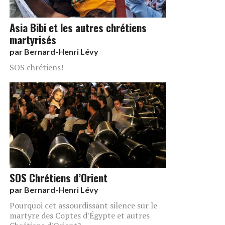
Asia Bibi et les autres chrétiens
martyrisés
par
Bernard-Henri Lévy
SOS chrétiens!
SOS Chrétiens d’Orient
par
Bernard-Henri Lévy
Pourquoi cet assourdissant silence sur le
martyre des Coptes d'Égypte et autres