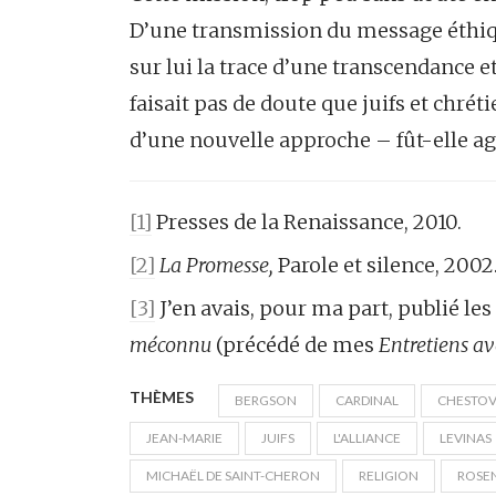
D’une transmission du message éthiqu
sur lui la trace d’une transcendance et 
faisait pas de doute que juifs et chr
d’une nouvelle approche – fût-elle ag
[1]
Presses de la Renaissance, 2010.
[2]
La Promesse,
Parole et silence, 2002
[3]
J’en avais, pour ma part, publié le
méconnu
(précédé de mes
Entretiens av
THÈMES
BERGSON
CARDINAL
CHESTO
JEAN-MARIE
JUIFS
L'ALLIANCE
LEVINAS
MICHAËL DE SAINT-CHERON
RELIGION
ROSE