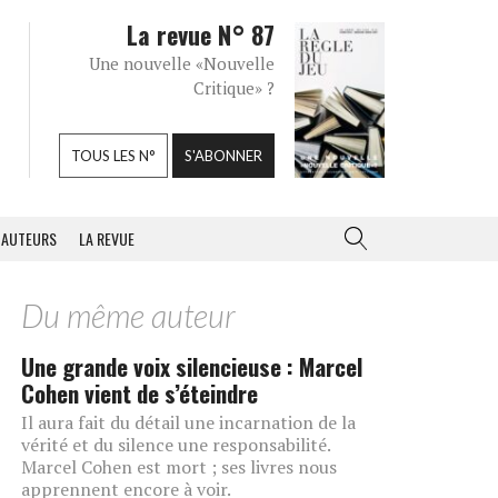
La revue N° 87
Une nouvelle «Nouvelle
Critique» ?
TOUS LES N°
S'ABONNER
AUTEURS
LA REVUE
Du même auteur
Une grande voix silencieuse : Marcel
Cohen vient de s’éteindre
Il aura fait du détail une incarnation de la
vérité et du silence une responsabilité.
Marcel Cohen est mort ; ses livres nous
apprennent encore à voir.