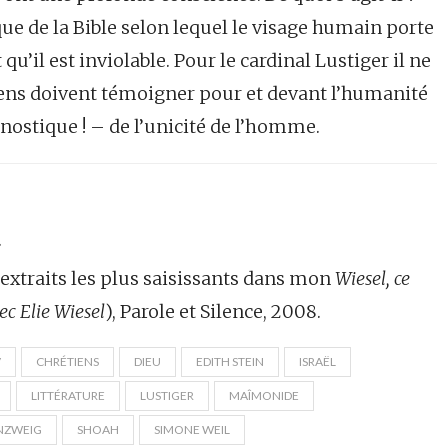
e de la Bible selon lequel le visage humain porte
qu’il est inviolable. Pour le cardinal Lustiger il ne
étiens doivent témoigner pour et devant l’humanité
nostique ! – de l’unicité de l’homme.
.
s extraits les plus saisissants dans mon
Wiesel, ce
ec Elie Wiesel
), Parole et Silence, 2008.
V
CHRÉTIENS
DIEU
EDITH STEIN
ISRAËL
LITTÉRATURE
LUSTIGER
MAÎMONIDE
NZWEIG
SHOAH
SIMONE WEIL