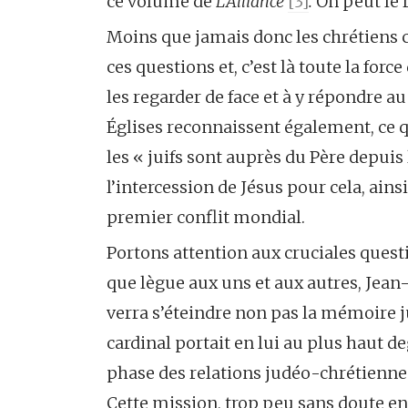
ce volume de
L’Alliance
[3]
.
On peut le 
Moins que jamais donc les chrétiens 
ces questions et, c’est là toute la forc
les regarder de face et à y répondre au
Églises reconnaissent également, ce q
les « juifs sont auprès du Père depuis 
l’intercession de Jésus pour cela, ains
premier conflit mondial.
Portons attention aux cruciales ques
que lègue aux uns et aux autres, Jean
verra s’éteindre non pas la mémoire j
cardinal portait en lui au plus haut d
phase des relations judéo-chrétienne
Cette mission, trop peu sans doute en 