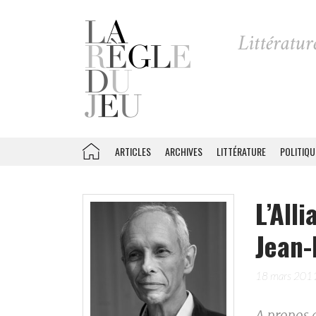
ARTICLES
ARCHIVES
LITTÉRATURE
POLITIQU
L’All
Jean-
18 mars 201
A propos d