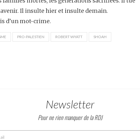
es familles mortes, les générations sacrifiées. Il tue
venir. Il insulte hier et insulte demain.
is d’un mot-crime.
SME
PRO-PALESTIEN
ROBERT WYATT
SHOAH
Newsletter
Pour ne rien manquer de la RDJ