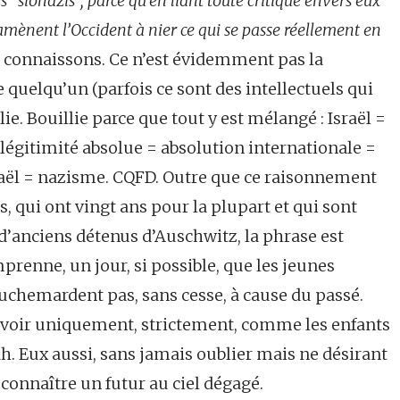
 ‘‘sionazis’’, parce qu’en liant toute critique envers eux
 amènent l’Occident à nier ce qui se passe réellement en
 connaissons. Ce n’est évidemment pas la
e quelqu’un (parfois ce sont des intellectuels qui
ie. Bouillie parce que tout y est mélangé : Israël =
 légitimité absolue = absolution internationale =
aël = nazisme. CQFD. Outre que ce raisonnement
s, qui ont vingt ans pour la plupart et qui sont
 d’anciens détenus d’Auschwitz, la phrase est
mprenne, un jour, si possible, que les jeunes
cauchemardent pas, sans cesse, à cause du passé.
s voir uniquement, strictement, comme les enfants
h. Eux aussi, sans jamais oublier mais ne désirant
 connaître un futur au ciel dégagé.