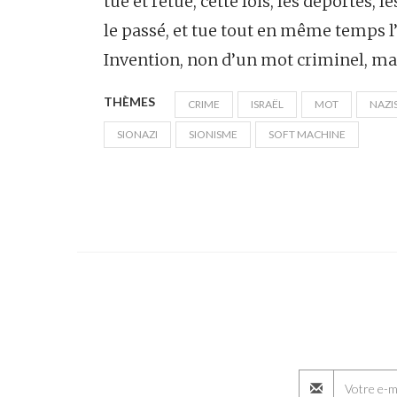
tue et retue, cette fois, les déportés, l
le passé, et tue tout en même temps l’a
Invention, non d’un mot criminel, ma
THÈMES
CRIME
ISRAËL
MOT
NAZI
SIONAZI
SIONISME
SOFT MACHINE