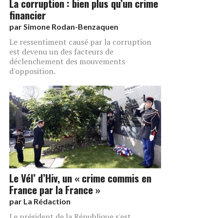
La corruption : bien plus qu’un crime
financier
par
Simone Rodan-Benzaquen
Le ressentiment causé par la corruption
est devenu un des facteurs de
déclenchement des mouvements
d'opposition.
Le Vél’ d’Hiv, un « crime commis en
France par la France »
par
La Rédaction
Le président de la République s'est