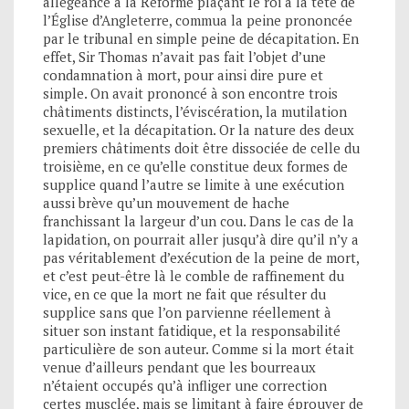
allégeance à la Réforme plaçant le roi à la tête de
l’Église d’Angleterre, commua la peine prononcée
par le tribunal en simple peine de décapitation. En
effet, Sir Thomas n’avait pas fait l’objet d’une
condamnation à mort, pour ainsi dire pure et
simple. On avait prononcé à son encontre trois
châtiments distincts, l’éviscération, la mutilation
sexuelle, et la décapitation. Or la nature des deux
premiers châtiments doit être dissociée de celle du
troisième, en ce qu’elle constitue deux formes de
supplice quand l’autre se limite à une exécution
aussi brève qu’un mouvement de hache
franchissant la largeur d’un cou. Dans le cas de la
lapidation, on pourrait aller jusqu’à dire qu’il n’y a
pas véritablement d’exécution de la peine de mort,
et c’est peut-être là le comble de raffinement du
vice, en ce que la mort ne fait que résulter du
supplice sans que l’on parvienne réellement à
situer son instant fatidique, et la responsabilité
particulière de son auteur. Comme si la mort était
venue d’ailleurs pendant que les bourreaux
n’étaient occupés qu’à infliger une correction
certes musclée, mais se limitant à faire éprouver de