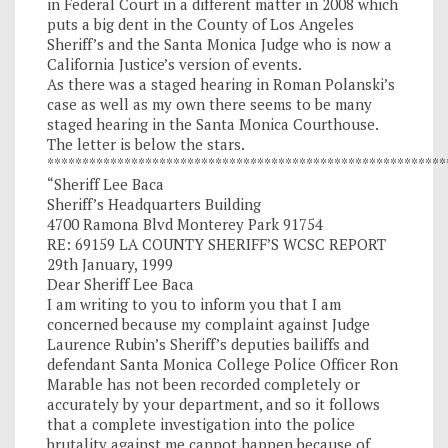
in Federal Court in a different matter in 2008 which
puts a big dent in the County of Los Angeles
Sheriff’s and the Santa Monica Judge who is now a
California Justice’s version of events.
As there was a staged hearing in Roman Polanski’s
case as well as my own there seems to be many
staged hearing in the Santa Monica Courthouse.
The letter is below the stars.
*********************************************************
“Sheriff Lee Baca
Sheriff’s Headquarters Building
4700 Ramona Blvd Monterey Park 91754
RE: 69159 LA COUNTY SHERIFF’S WCSC REPORT
29th January, 1999
Dear Sheriff Lee Baca
I am writing to you to inform you that I am
concerned because my complaint against Judge
Laurence Rubin’s Sheriff’s deputies bailiffs and
defendant Santa Monica College Police Officer Ron
Marable has not been recorded completely or
accurately by your department, and so it follows
that a complete investigation into the police
brutality against me cannot happen because of