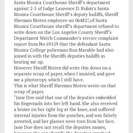
Santa Monica Courthouse Sheriff’s department
against 2-3 of Judge Laurence D. Rubin’s Santa
Monica Courthouse Sheriff’s deputy bailiffs, Sheriff
Sherman Moten employee no 064827,of Santa
Monica Courthouse sheriff’s department refused to
write down on the Los Angeles County Sheriff’s
Department Watch Commander’s service complaint
report form No 69159 that the defendant Santa
Monica College policeman Ron Marable had also
joined in with the Sheriffs deputies bailiffs in
beating me up.
However Sheriff Moten did write this down on a
separate scrap of paper, when I insisted, and gave
me a photocopy which I still have.
This is what Sheriff Sherman Moten wrote on that
scrap of paper.
“Jane Doe said that one of the deputies embedded
his fingernails into her left hand. She also received
a bruise on her right leg at the knee, and suffered
internal injuries from the punches, and was falsely
arrested, and her glasses were torn from her face.
Jane Doe does not recall the deputies names,