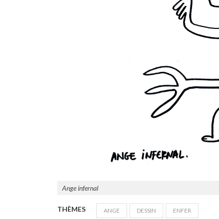
Ange infernal
THÈMES
ANGE
DESSIN
ENFER