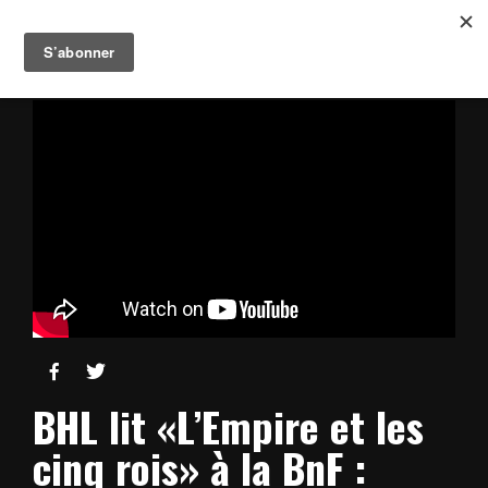


BHL lit «L’Empire et les
cinq rois» à la BnF :