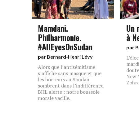
Mamdani.
Un 
Philharmonie.
à N
#AllEyesOnSudan
par
B
par
Bernard-Henri Lévy
L’éle
mardi
Alors que l’antisémitisme
doute
s’affiche sans masque et que
New Y
les horreurs au Soudan
Zohra
sombrent dans l’indifférence,
BHL alerte : notre boussole
morale vacille.