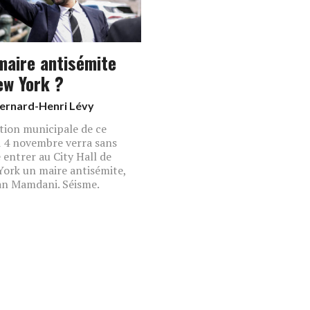
maire antisémite
ew York ?
ernard-Henri Lévy
ction municipale de ce
 4 novembre verra sans
 entrer au City Hall de
ork un maire antisémite,
n Mamdani. Séisme.