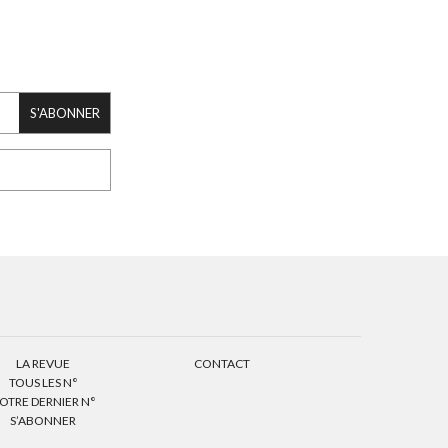
S'ABONNER
LA REVUE
CONTACT
TOUS LES N°
OTRE DERNIER N°
S’ABONNER