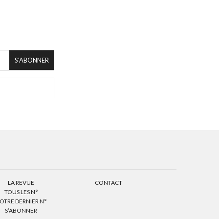
S'ABONNER
LA REVUE
CONTACT
TOUS LES N°
OTRE DERNIER N°
S’ABONNER