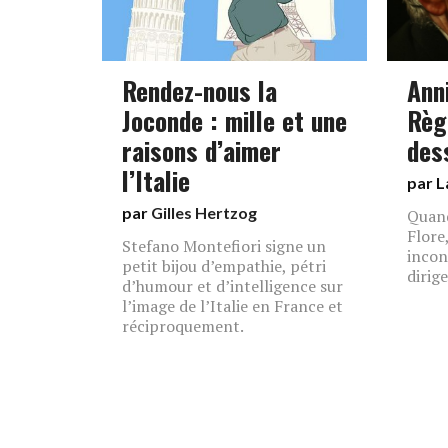
Rendez-nous la
Ann
Joconde : mille et une
Règl
raisons d’aimer
des
l’Italie
par L
par
Gilles Hertzog
Quand
Flore
Stefano Montefiori signe un
incon
petit bijou d’empathie, pétri
dirig
d’humour et d’intelligence sur
l’image de l’Italie en France et
réciproquement.