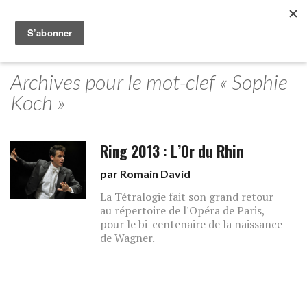
Archives pour le mot-clef « Sophie
Koch »
Ring 2013 : L’Or du Rhin
par
Romain David
La Tétralogie fait son grand retour
au répertoire de l'Opéra de Paris,
pour le bi-centenaire de la naissance
de Wagner.