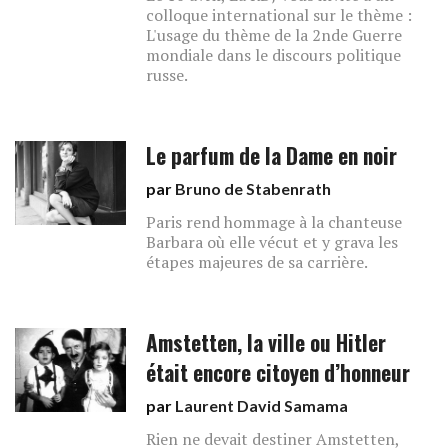
colloque international sur le thème :
L'usage du thème de la 2nde Guerre
mondiale dans le discours politique
russe.
Le parfum de la Dame en noir
par
Bruno de Stabenrath
Paris rend hommage à la chanteuse
Barbara où elle vécut et y grava les
étapes majeures de sa carrière.
Amstetten, la ville ou Hitler
était encore citoyen d’honneur
par
Laurent David Samama
Rien ne devait destiner Amstetten,