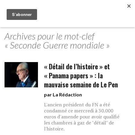
Archives pour le mot-clef
« Seconde Guerre mondiale »
« Détail de l’histoire » et
« Panama papers » : la
mauvaise semaine de Le Pen
par La Rédaction
L'ancien président du FN a été
condamné ce mercredi à 30.000
euros d'amende pour avoir qualifié
les chambres à gaz de "détail" de
l'histoire.