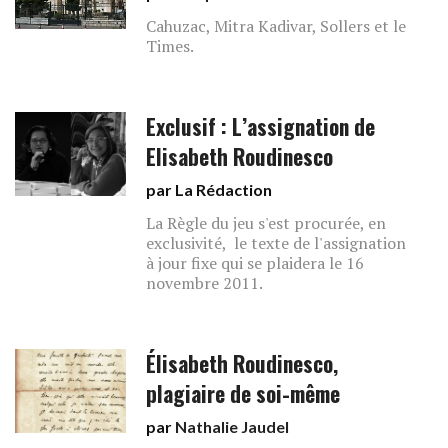
Cahuzac, Mitra Kadivar, Sollers et le
Times.
Exclusif : L’assignation de
Elisabeth Roudinesco
par La Rédaction
La Règle du jeu s'est procurée, en
exclusivité, le texte de l'assignation
à jour fixe qui se plaidera le 16
novembre 2011.
Élisabeth Roudinesco,
plagiaire de soi-même
par
Nathalie Jaudel