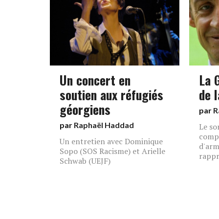
Un concert en
La 
soutien aux réfugiés
de l
géorgiens
par
R
par
Raphaël Haddad
Le so
compr
Un entretien avec Dominique
d'arm
Sopo (SOS Racisme) et Arielle
rappr
Schwab (UEJF)