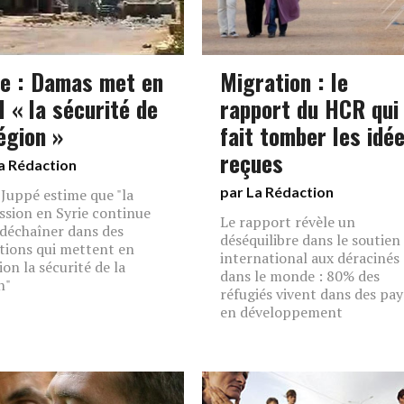
ie : Damas met en
Migration : le
l « la sécurité de
rapport du HCR qui
égion »
fait tomber les idé
reçues
a Rédaction
par La Rédaction
 Juppé estime que "la
ssion en Syrie continue
Le rapport révèle un
 déchaîner dans des
déséquilibre dans le soutien
tions qui mettent en
international aux déracinés
ion la sécurité de la
dans le monde : 80% des
n"
réfugiés vivent dans des pay
en développement