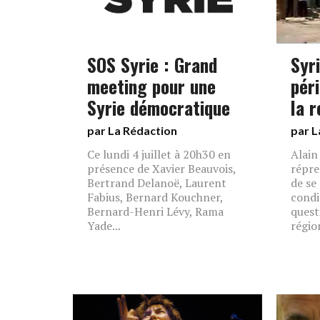
SOS Syrie : Grand
Syr
meeting pour une
péri
Syrie démocratique
la r
par La Rédaction
par L
Ce lundi 4 juillet à 20h30 en
Alain
présence de Xavier Beauvois,
répre
Bertrand Delanoë, Laurent
de se
Fabius, Bernard Kouchner,
condi
Bernard-Henri Lévy, Rama
quest
Yade...
régio