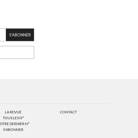
S'ABONNER
LA REVUE
CONTACT
TOUS LES N°
OTRE DERNIER N°
S’ABONNER