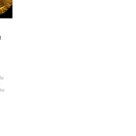
e
ée
r
tte