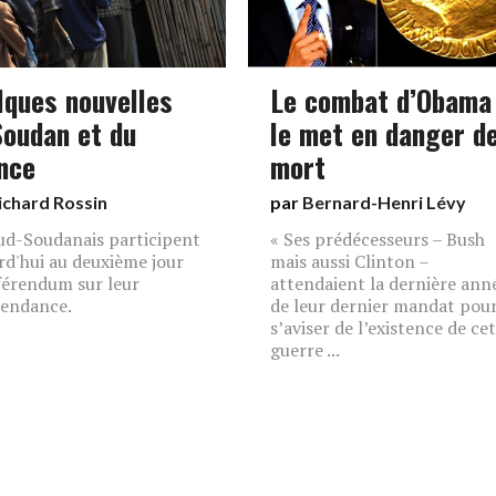
lques nouvelles
Le combat d’Obama
Soudan et du
le met en danger d
ence
mort
ichard Rossin
par
Bernard-Henri Lévy
ud-Soudanais participent
« Ses prédécesseurs – Bush
rd'hui au deuxième jour
mais aussi Clinton –
férendum sur leur
attendaient la dernière ann
endance.
de leur dernier mandat pou
s’aviser de l’existence de ce
guerre ...