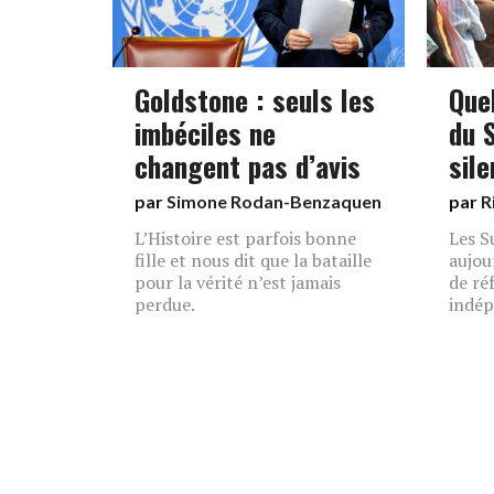
Goldstone : seuls les
Que
imbéciles ne
du 
changent pas d’avis
sil
par
Simone Rodan-Benzaquen
par
R
L’Histoire est parfois bonne
Les S
fille et nous dit que la bataille
aujou
pour la vérité n’est jamais
de ré
perdue.
indép