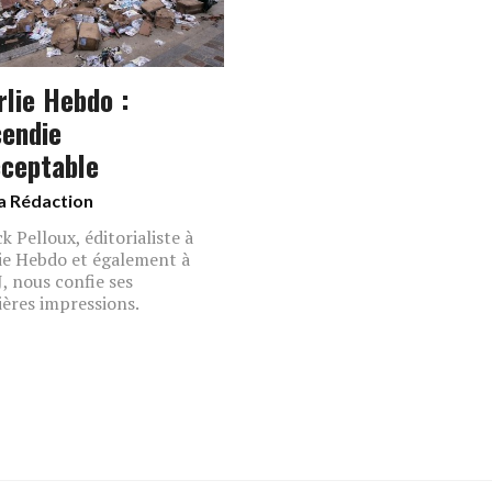
rlie Hebdo :
cendie
cceptable
a Rédaction
k Pelloux, éditorialiste à
ie Hebdo et également à
J, nous confie ses
ères impressions.