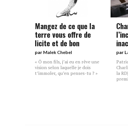
Mangez de ce que la
Cha
terre vous offre de
l’in
licite et de bon
ina
par
Malek Chebel
par L
« Ô mon fils, j’ai eu en rêve une
Patric
vision selon laquelle je dois
Charl
t’immoler, qu’en penses-tu ? »
la RD
premi