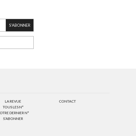
S'ABONNER
LA REVUE
CONTACT
TOUS LES N°
OTRE DERNIER N°
S’ABONNER