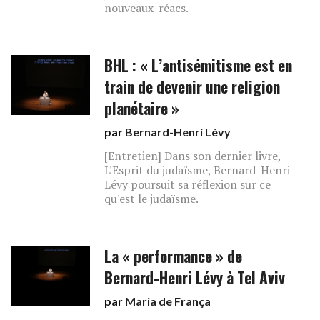
nouveaux-réacs.
BHL : « L’antisémitisme est en
train de devenir une religion
planétaire »
par
Bernard-Henri Lévy
[Entretien] Dans son dernier livre,
L'Esprit du judaïsme, Bernard-Henri
Lévy poursuit sa réflexion sur ce
qu'est le judaïsme.
La « performance » de
Bernard-Henri Lévy à Tel Aviv
par
Maria de França