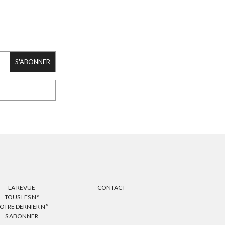
S'ABONNER
LA REVUE
CONTACT
TOUS LES N°
OTRE DERNIER N°
S’ABONNER