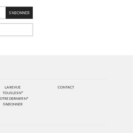
S'ABONNER
LA REVUE
CONTACT
TOUS LES N°
OTRE DERNIER N°
S’ABONNER