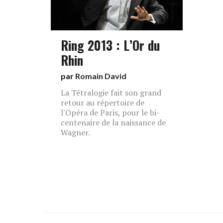
Ring 2013 : L’Or du
Rhin
par
Romain David
La Tétralogie fait son grand
retour au répertoire de
l'Opéra de Paris, pour le bi-
centenaire de la naissance de
Wagner.