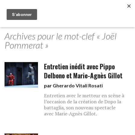
Archives pour le mot-clef « Joël
Pommerat »
Entretien inédit avec Pippo
Delbono et Marie-Agnès Gillot
par
Gherardo Vitali Rosati
Entretien avec le metteur en scène à
l’occasion de la création de Dopo la
battaglia, son nouveau spectacle
avec Marie-Agnès Gillot.