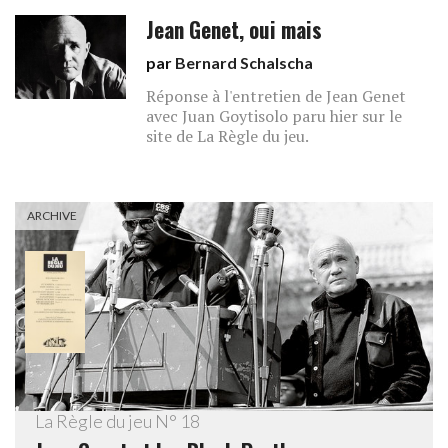
Jean Genet, oui mais
par
Bernard Schalscha
Réponse à l'entretien de Jean Genet
avec Juan Goytisolo paru hier sur le
site de La Règle du jeu.
ARCHIVE
La Règle du jeu N° 18