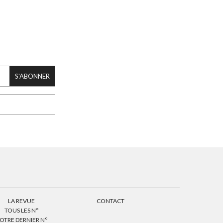
S'ABONNER
LA REVUE
CONTACT
TOUS LES N°
OTRE DERNIER N°