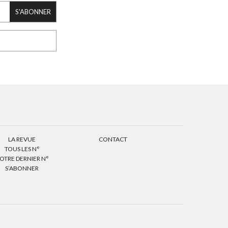
S'ABONNER
LA REVUE
CONTACT
TOUS LES N°
OTRE DERNIER N°
S’ABONNER