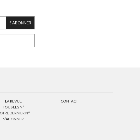
S'ABONNER
LA REVUE
CONTACT
TOUS LES N°
OTRE DERNIER N°
S’ABONNER