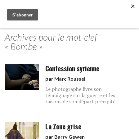
Archives pour le mot-clef
« Bombe »
Confession syrienne
par
Marc Roussel
Le photographe livre son
témoignage sur la guerre et les
raisons de son départ précipité.
La Zone grise
par
Barry Gewen