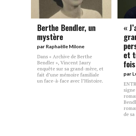
Berthe Bendler, un
« J’
mystère
gra
per
par
Raphaëlle Milone
et t
Dans « Archive de Berthe
fois
Bendler », Vincent Jaury
enquête sur sa grand-mère, et
par
L
fait d’une mémoire familiale
un face-à-face avec l’Histoire.
ENTRE
signe
roman
Bendl
roman
de sa