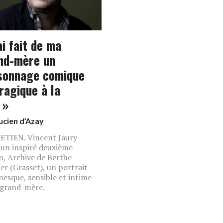
ai fait de ma
nd-mère un
sonnage comique
ragique à la
 »
ucien d’Azay
TIEN. Vincent Jaury
 un inspiré deuxième
, Archive de Berthe
er (Grasset), un portrait
esque, sensible et intime
 grand-mère.