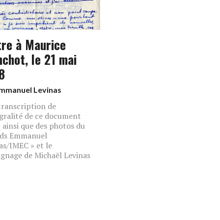
tre à Maurice
nchot, le 21 mai
8
mmanuel Levinas
transcription de
égralité de ce document
t ainsi que des photos du
nds Emmanuel
as/IMEC » et le
gnage de Michaël Levinas