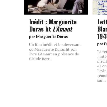
Inédit : Marguerite
Let
Duras lit
L’Amant
Bla
194
par
Marguerite Duras
par
E
Un film inédit et bouleversant
où Marguerite Duras lit son
La re
livre L'Amant en présence de
l’int
Claude Berri.
inédi
« Fo
Levin
témoi
sur ...