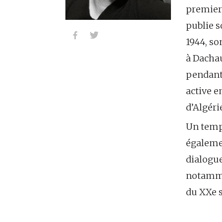
premier
publie 


1944, so
à Dachau
pendant 
active e
d’Algéri
Un temp
égalemen
dialogu
notamme
du XXe s