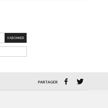
S'ABONNER


PARTAGER