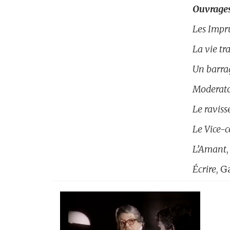
Ouvrages
Les Impr
La vie tr
Un barrag
Moderato
Le raviss
Le Vice-c
L’Amant
É
crire
, G