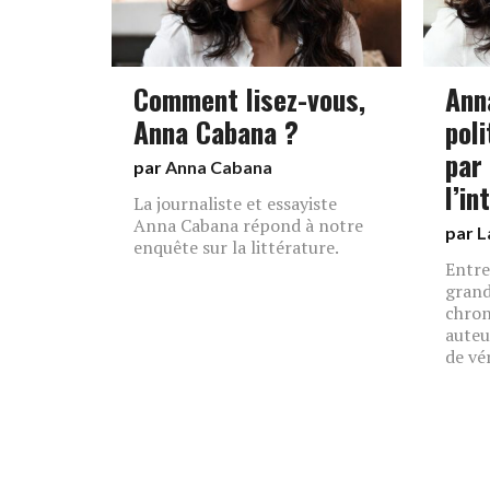
Comment lisez-vous,
Ann
Anna Cabana ?
pol
par
par
Anna Cabana
l’in
La journaliste et essayiste
Anna Cabana répond à notre
par
L
enquête sur la littérature.
Entre
grand
chron
auteu
de vér