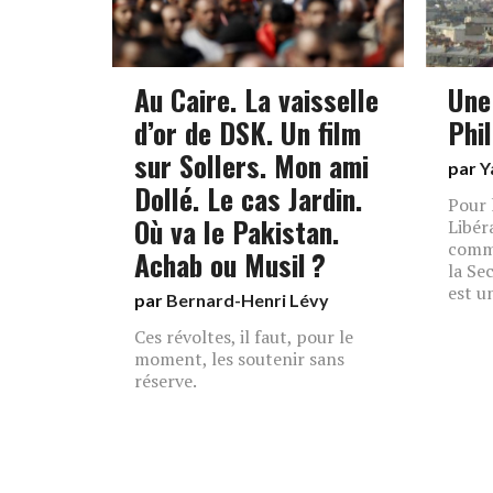
Au Caire. La vaisselle
Une
d’or de DSK. Un film
Phi
sur Sollers. Mon ami
par
Y
Dollé. Le cas Jardin.
Pour 
Où va le Pakistan.
Libér
comme
Achab ou Musil ?
la Se
est u
par
Bernard-Henri Lévy
Ces révoltes, il faut, pour le
moment, les soutenir sans
réserve.