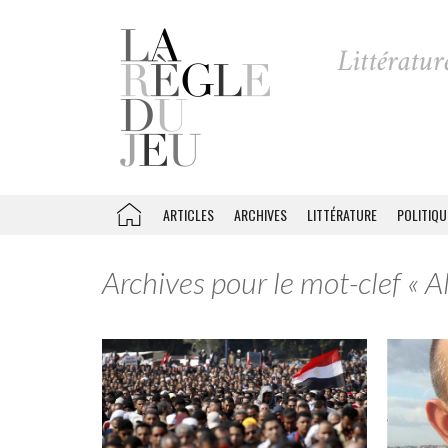
ARTICLES
ARCHIVES
LITTÉRATURE
POLITIQU
Archives pour le mot-clef « A