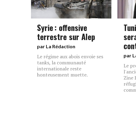
Syrie : offensive
Tuni
terrestre sur Alep
ser
con
par La Rédaction
par L
Le régime aux abois envoie ses
tanks, la communauté
Le pr
internationale reste
l'anc
honteusement muette.
Zine 
réfug
comme