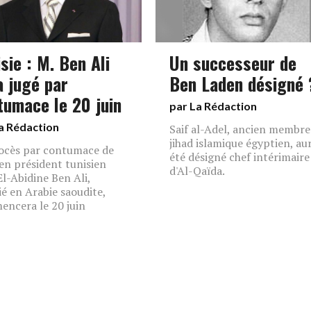
sie : M. Ben Ali
Un successeur de
a jugé par
Ben Laden désigné 
tumace le 20 juin
par La Rédaction
a Rédaction
Saif al-Adel, ancien membre
jihad islamique égyptien, aur
ocès par contumace de
été désigné chef intérimaire
ien président tunisien
d'Al-Qaïda.
El-Abidine Ben Ali,
ié en Arabie saoudite,
ncera le 20 juin