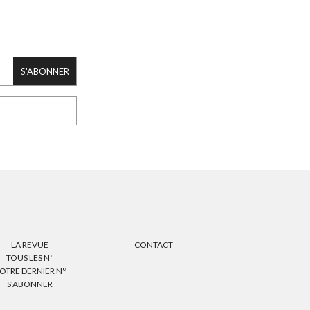
S'ABONNER
LA REVUE
CONTACT
TOUS LES N°
OTRE DERNIER N°
S’ABONNER