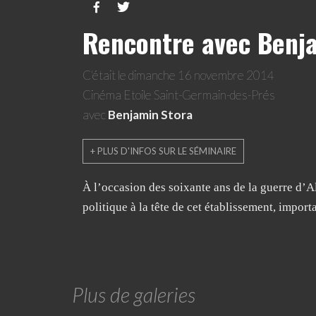


Rencontre avec Benj
C'était le dimanche 16 novembre 2014
Cinéma Etoile Saint-Germain-des-Prés
avec
Benjamin Stora
+ PLUS D'INFOS SUR LE SÉMINAIRE
À l’occasion des soixante ans de la guerre d’Al
politique à la tête de cet établissement, impor
Plus de galeries