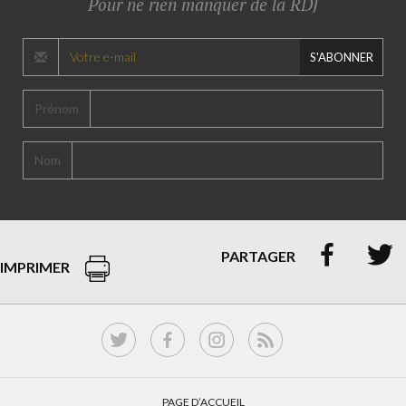
Pour ne rien manquer de la RDJ
S'ABONNER
Prénom
Nom


PARTAGER
IMPRIMER
PAGE D’ACCUEIL