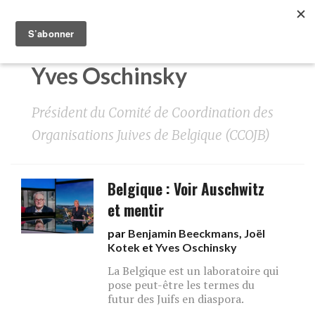
Yves Oschinsky
Président du Comité de Coordination des
Organisations Juives de Belgique (CCOJB)
Belgique : Voir Auschwitz
et mentir
par
Benjamin Beeckmans
,
Joël
Kotek
et
Yves Oschinsky
La Belgique est un laboratoire qui
pose peut-être les termes du
futur des Juifs en diaspora.