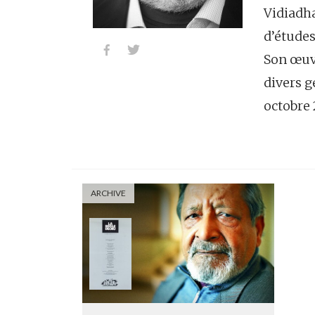
Vidiadh
d’études


Son œuvr
divers g
octobre 
ARCHIVE