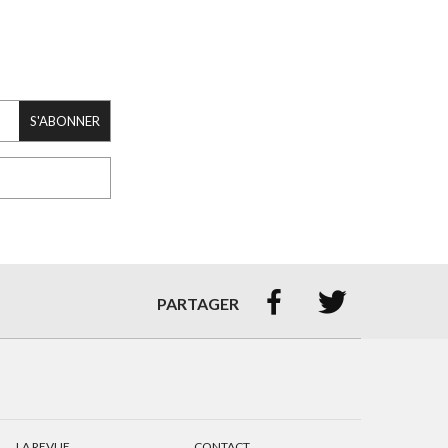
S'ABONNER


PARTAGER
LA REVUE
CONTACT