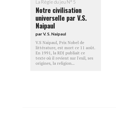
La Règle du jeu N° 5
Notre civilisation
universelle par V.S.
Naipaul
par
V. S. Naipaul
V.S Naipaul, Prix Nobel de
littérature, est mort ce 11 août.
En 1991, la RDJ publiait ce
texte où il revient sur l'exil, ses
origines, la religion...