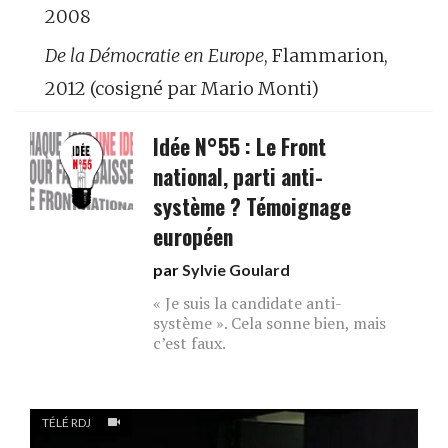
2008
De la Démocratie en Europe
, Flammarion,
2012 (cosigné par Mario Monti)
Idée N°55 : Le Front
national, parti anti-
système ? Témoignage
européen
par
Sylvie Goulard
« Je suis la candidate anti-
système ». Cela sonne bien, mais
c’est faux.
TÉLÉ RDJ